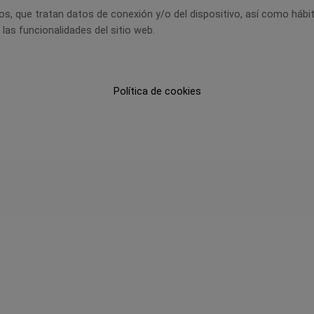
eros, que tratan datos de conexión y/o del dispositivo, así como hábi
eros, que tratan datos de conexión y/o del dispositivo, así como hábi
las funcionalidades del sitio web.
las funcionalidades del sitio web.
Política de cookies
Política de cookies
 cookies
Política de canal de denuncias