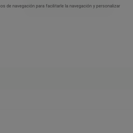
tos de navegación para facilitarle la navegación y personalizar
tos de navegación para facilitarle la navegación y personalizar