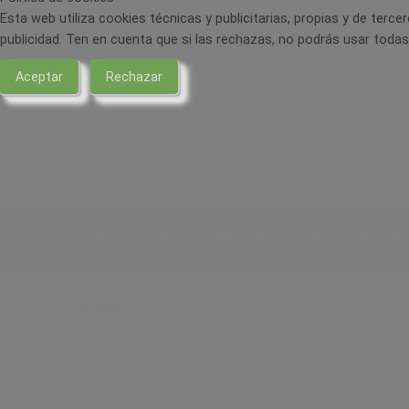
Esta web utiliza cookies técnicas y publicitarias, propias y de terc
Esta web utiliza cookies técnicas y publicitarias, propias y de terc
publicidad. Ten en cuenta que si las rechazas, no podrás usar todas 
publicidad. Ten en cuenta que si las rechazas, no podrás usar todas 
Aceptar
Aceptar
Rechazar
Rechazar
Información legal
Política de privacidad
Política de
© 2026
Consejo General de Enfermeria