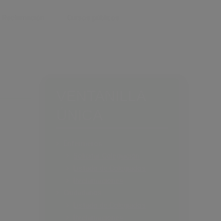
Reclamación
Cursos públicos
VENTANILLA
ÚNICA
Enfermeros
Solicitar Colegiación
Listado de Colegiados
Reclamaciones
Ciudadanos
Listado de Colegiados
Reclamaciones